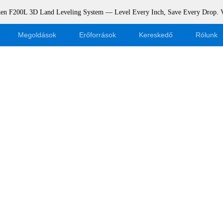
rken F200L 3D Land Leveling System — Level Every Inch, Save Every Drop.
Megoldások
Erőforrások
Kereskedő
Rólunk
Blog
Legyen kereskedő
Események
Webshop bejelentkezés
Támogatás
Dealer Portal
Letöltés