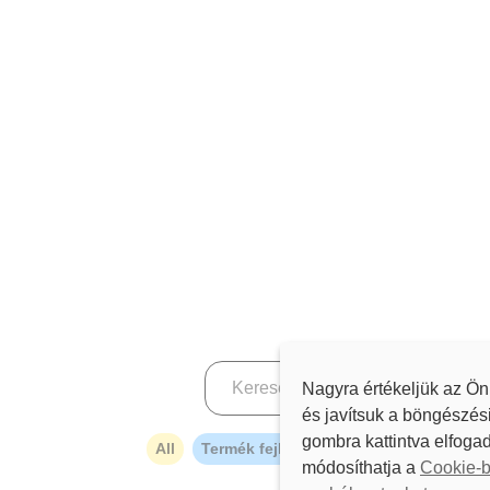
Nagyra értékeljük az Ön
és javítsuk a böngészés
gombra kattintva elfogad
All
Termék fejlesztés
Felhasználói tört
módosíthatja a
Cookie-b