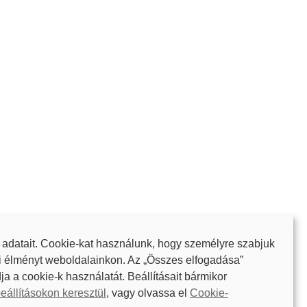
 adatait. Cookie-kat használunk, hogy személyre szabjuk
i élményt weboldalainkon. Az „Összes elfogadása”
ja a cookie-k használatát. Beállításait bármikor
énetek
Oktatóanyagok és útmutatók
News
eállításokon keresztül
, vagy olvassa el
Cookie-