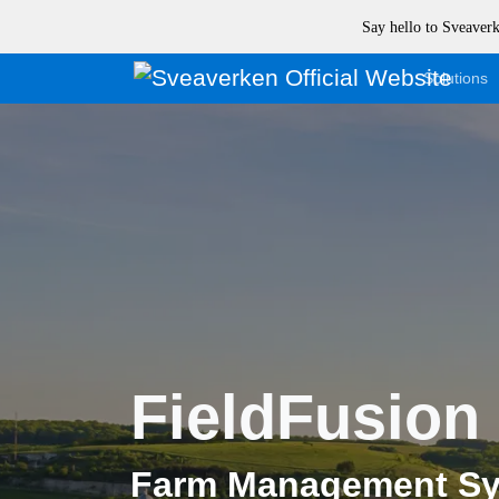
Say hello to Sveave
Solutions
FieldFusion
Farm Management S