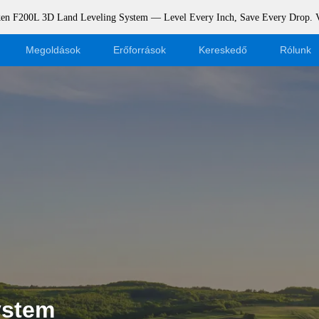
rken F200L 3D Land Leveling System — Level Every Inch, Save Every Drop.
Megoldások
Erőforrások
Kereskedő
Rólunk
Blog
Legyen kereskedő
Események
Webshop bejelentkezés
Támogatás
Dealer Portal
Letöltés
ystem