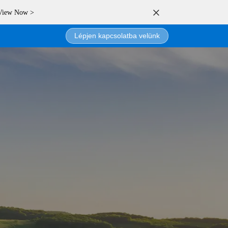
 View Now >
Lépjen kapcsolatba velünk