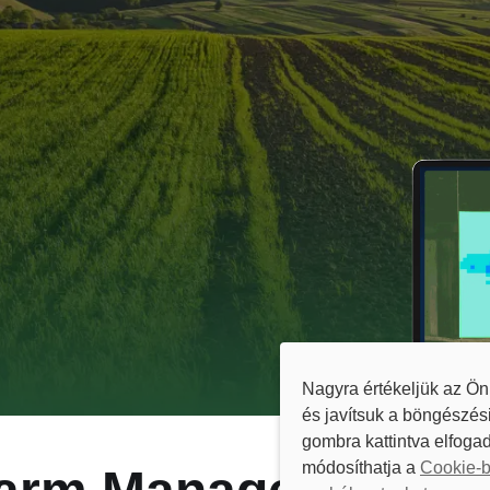
Nagyra értékeljük az Ön
és javítsuk a böngészés
gombra kattintva elfogad
módosíthatja a
Cookie-b