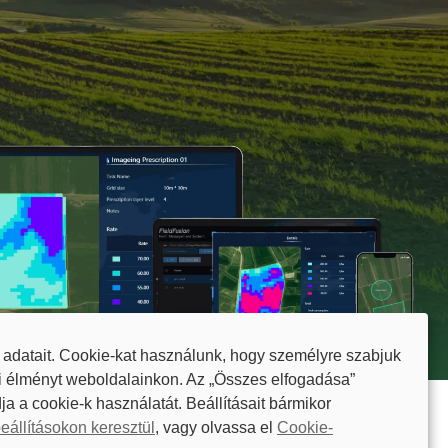
 adatait. Cookie-kat használunk, hogy személyre szabjuk
i élményt weboldalainkon. Az „Összes elfogadása”
ja a cookie-k használatát. Beállításait bármikor
eállításokon keresztül
, vagy olvassa el
Cookie-