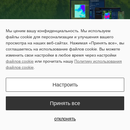
Мы ценим вашу конфиденциальность. Мы используем
файлы cookie для персонализации и улучшения вашего
One Farm Management
просмотра на наших веб-сайтах. Нажимая «Принять все», вы
соглашаетесь на использование файлов cookie. Вы можете
platform
изменить свои настройки в любое время через настройки
for any kind of operations
файлов cookie
или прочитать нашу
Политику использования
файлов cookie
.
FieldFusion
makes running your farm simpler.
Настроить
Check field progress, plan your daily farm work, and manage your
team from multiple devices — all in one place. It works hand in
hand with our Sveaverken auto-steer lineup, helping you get done
Принять все
more with less time in the field.
отклонять