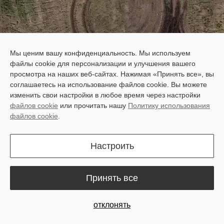
Мы ценим вашу конфиденциальность. Мы используем
файлы cookie для персонализации и улучшения вашего
просмотра на наших веб-сайтах. Нажимая «Принять все», вы
Path Assist for Your
соглашаетесь на использование файлов cookie. Вы можете
Implements
изменить свои настройки в любое время через настройки
файлов cookie
или прочитать нашу
Политику использования
The IGS200 is a precision implement guidance system for towed
файлов cookie
.
or single-point-hitch implements. It integrates smoothly with the
tractor’s autosteering system to automatically correct implement
Настроить
position, reducing drift, swaying, overlaps, and omissions.
Принять все
отклонять