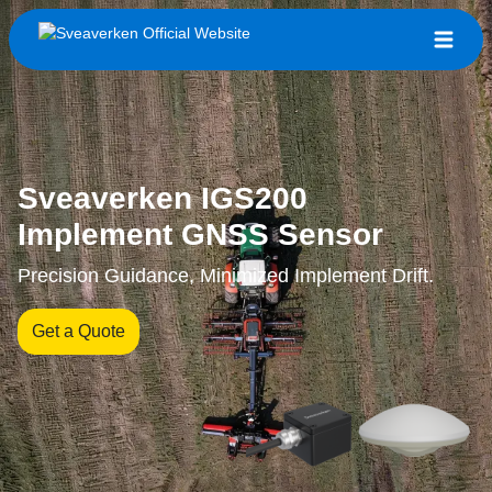
Sveaverken IGS200
Implement GNSS Sensor
Precision Guidance, Minimized Implement Drift.
Get a Quote