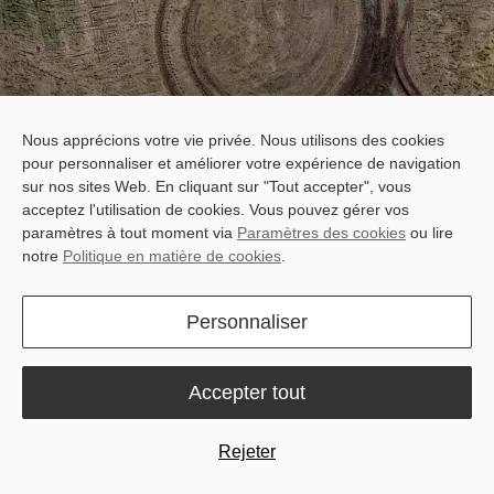
Nous apprécions votre vie privée. Nous utilisons des cookies
pour personnaliser et améliorer votre expérience de navigation
Path Assist for Your
sur nos sites Web. En cliquant sur "Tout accepter", vous
Implements
acceptez l'utilisation de cookies. Vous pouvez gérer vos
paramètres à tout moment via
Paramètres des cookies
ou lire
The IGS200 is a precision implement guidance system for towed
notre
Politique en matière de cookies
.
or single-point-hitch implements. It integrates smoothly with the
tractor’s autosteering system to automatically correct implement
Personnaliser
position, reducing drift, swaying, overlaps, and omissions.
Accepter tout
Rejeter