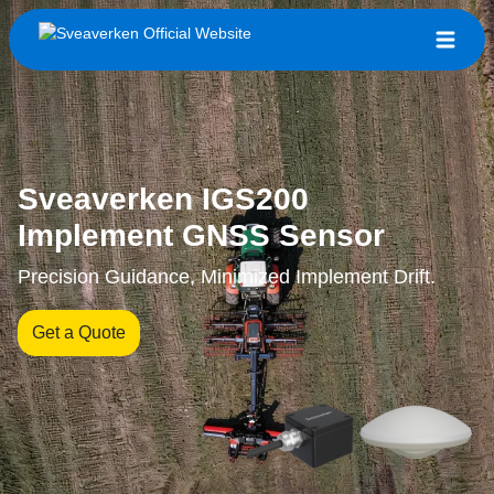
Sveaverken IGS200
Implement GNSS Sensor
Precision Guidance, Minimized Implement Drift.
Get a Quote