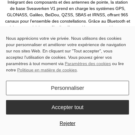
Intégrant des composants et des antennes de pointe, la station
de base Sveaverken V1 prend en charge les systèmes GPS,
GLONASS, Galileo, BeiDou, QZSS, SBAS et IRNSS, offrant 965
canaux pour l'ensemble des constellations. Grâce au Bluetooth et
à la connectivité sans fil, elle offre un démarrage rapide et un
positionnement instantané, garantissant des signaux stables et
Nous apprécions votre vie privée. Nous utilisons des cookies
des services de localisation de haute précision, ce qui en fait un
pour personnaliser et améliorer votre expérience de navigation
choix fiable pour les utilisateurs de l'agriculture de précision.
sur nos sites Web. En cliquant sur "Tout accepter", vous
acceptez l'utilisation de cookies. Vous pouvez gérer vos
paramètres à tout moment via
Paramètres des cookies
ou lire
notre
Politique en matière de cookies
.
Personnaliser
Accepter tout
Rejeter