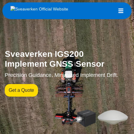
Sveaverken IGS200
Implement GNSS Sensor
Precision Guidance, Minimized Implement Drift.
Get a Quote