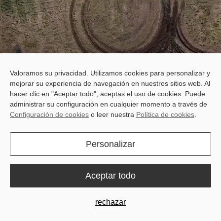
Valoramos su privacidad. Utilizamos cookies para personalizar y
Path Assist for Your
mejorar su experiencia de navegación en nuestros sitios web. Al
Implements
hacer clic en "Aceptar todo", aceptas el uso de cookies. Puede
administrar su configuración en cualquier momento a través de
The IGS200 is a precision implement guidance system for towed
Configuración de cookies
o leer nuestra
Política de cookies
.
or single-point-hitch implements. It integrates smoothly with the
tractor’s autosteering system to automatically correct implement
Personalizar
position, reducing drift, swaying, overlaps, and omissions.
Aceptar todo
rechazar