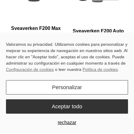
Sveaverken F200 Max
Sveaverken F200 Auto
Auto Steer System
Steer System
Auto steer system for
Valoramos su privacidad. Utilizamos cookies para personalizar y
Easy, accurate, reliable auto
professionals
mejorar su experiencia de navegación en nuestros sitios web. Al
steer system
hacer clic en "Aceptar todo", aceptas el uso de cookies. Puede
Learn More
Learn More
administrar su configuración en cualquier momento a través de
Configuración de cookies
o leer nuestra
Política de cookies
.
Personalizar
Aceptar todo
Soluciones
rechazar
Industrias