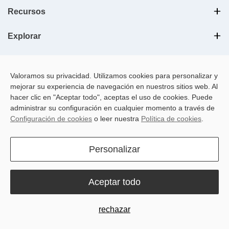
Recursos
Explorar
Valoramos su privacidad. Utilizamos cookies para personalizar y
mejorar su experiencia de navegación en nuestros sitios web. Al
hacer clic en "Aceptar todo", aceptas el uso de cookies. Puede
administrar su configuración en cualquier momento a través de
Configuración de cookies
o leer nuestra
Política de cookies
.
LinkedIn
YouTube
Instagram
Facebook
Personalizar
Español
Aceptar todo
Copyright © 2025 Sveaverken Svea Agri AB. Reservados todos los derechos.
Política de
Condiciones de
Política de
Preferencia de
Privacidad
uso
cookies
cookies
rechazar