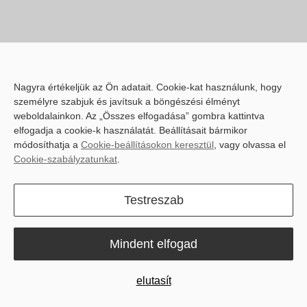
Contact Us
Nagyra értékeljük az Ön adatait. Cookie-kat használunk, hogy
Név
*
személyre szabjuk és javítsuk a böngészési élményt
weboldalainkon. Az „Összes elfogadása” gombra kattintva
elfogadja a cookie-k használatát. Beállításait bármikor
módosíthatja a
Cookie-beállításokon keresztül
, vagy olvassa el
Cookie-szabályzatunkat
.
Ország és régión
*
Testreszab
Mindent elfogad
Irányítószám/irányítószám
*
elutasít