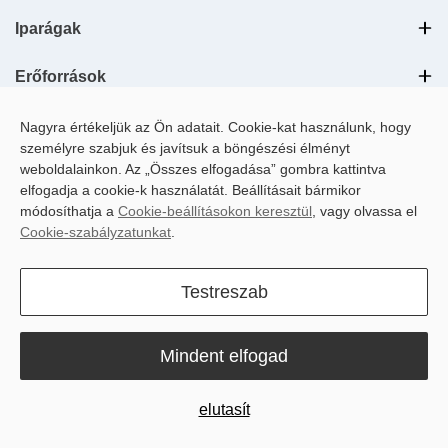
Iparágak
Erőforrások
Fedezd fel
Nagyra értékeljük az Ön adatait. Cookie-kat használunk, hogy
személyre szabjuk és javítsuk a böngészési élményt
weboldalainkon. Az „Összes elfogadása” gombra kattintva
elfogadja a cookie-k használatát. Beállításait bármikor
módosíthatja a
Cookie-beállításokon keresztül
, vagy olvassa el
Cookie-szabályzatunkat
.
Testreszab
LinkedIn
YouTube
Instagram
Facebook
Mindent elfogad
Magyar
elutasít
Copyright © 2025 Sveaverken Svea Agri AB. Minden jog fenntartva.
Adatvédelmi
Használati
Cookie-
Cookie