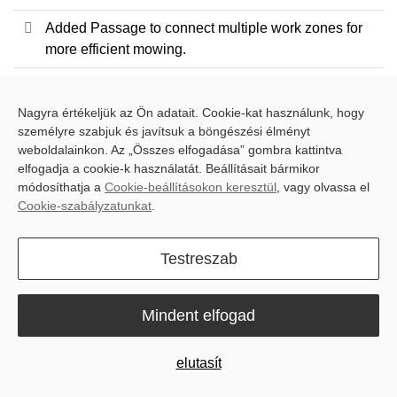
Added Passage to connect multiple work zones for
more efficient mowing.
Enabled charging station removal only, so you can
reset dock position without affecting the map.
Nagyra értékeljük az Ön adatait. Cookie-kat használunk, hogy
személyre szabjuk és javítsuk a böngészési élményt
Added an 80 cm filter for smoother navigation
weboldalainkon. Az „Összes elfogadása” gombra kattintva
through areas with suspended obstacles.
elfogadja a cookie-k használatát. Beállításait bármikor
módosíthatja a
Cookie-beállításokon keresztül
, vagy olvassa el
Fixed known issues and improved overall stability.
Cookie-szabályzatunkat
.
SveaMow 1.7.7.0 (Blix Firmware
Testreszab
1.4.0.0)
Mindent elfogad
Added a new in-app
Help Center
with clearer
guidance and expanded support.
elutasít
Sign in faster with
Apple ID
and
Google
.