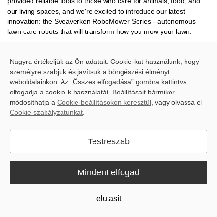
provided reliable tools to those who care for animals, food, and
our living spaces, and we're excited to introduce our latest
innovation: the Sveaverken RoboMower Series - autonomous
lawn care robots that will transform how you mow your lawn.
Nagyra értékeljük az Ön adatait. Cookie-kat használunk, hogy
személyre szabjuk és javítsuk a böngészési élményt
The Sveaverken Advantage
weboldalainkon. Az „Összes elfogadása” gombra kattintva
elfogadja a cookie-k használatát. Beállításait bármikor
módosíthatja a
Cookie-beállításokon keresztül
, vagy olvassa el
Cookie-szabályzatunkat
.
Testreszab
Mindent elfogad
elutasít