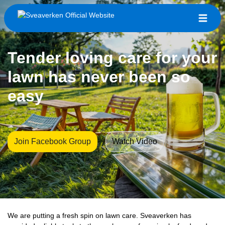
Tender loving care for your
lawn has never been so
easy
Join Facebook Group
Watch Video
We are putting a fresh spin on lawn care. Sveaverken has