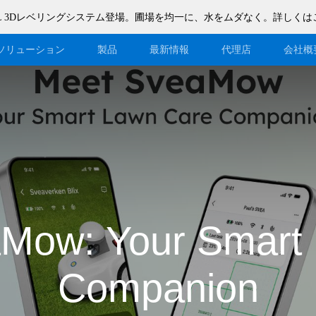
n F200L 3Dレベリングシステム登場。圃場を均一に、水をムダなく。詳しくは
ソリューション
製品
最新情報
代理店
会社概
ブログ
代理店になる
イベント
ウェイブショップ登録
サポート
代理店DMSシステム
ダウンロード
Mow: Your Smart
Companion