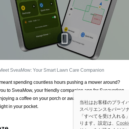
Meet SveaMow: Your Smart Lawn Care Companion
eant spending countless hours pushing a mower around?
 you to SveaMow, your friendly companion app for Sveaverken
njoying a coffee on your porch or away on vacation, SveaMow
当社はお客様のプライバ
ight in your pocket.
スペリエンスをパーソナラ
「すべてを受け入れる」
ります。設定は、
Cook
eze