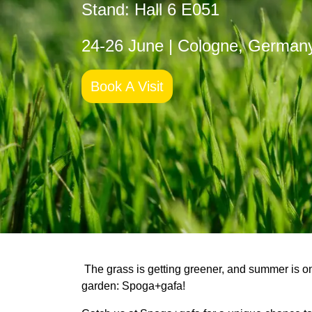
Stand: Hall 6 E051
24-26 June | Cologne, German
Book A Visit
The grass is getting greener, and summer is on
garden:
Spoga+gafa
!