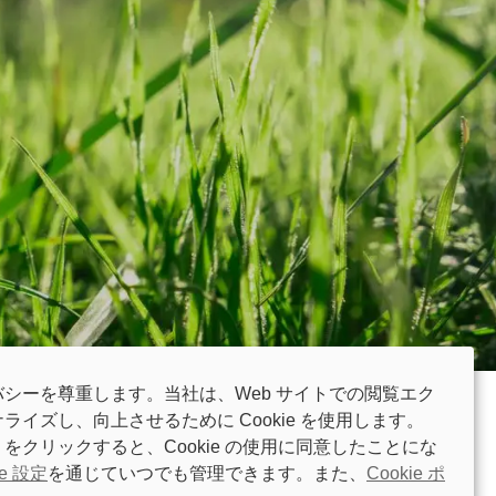
シーを尊重します。当社は、Web サイトでの閲覧エク
イズし、向上させるために Cookie を使用します。
 the world's biggest expos for home and
をクリックすると、Cookie の使用に同意したことにな
ie 設定
を通じていつでも管理できます。また、
Cookie ポ