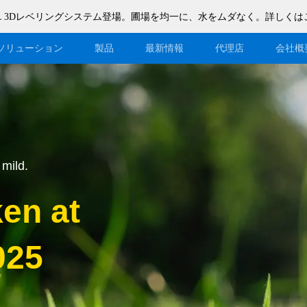
n F200L 3Dレベリングシステム登場。圃場を均一に、水をムダなく。詳しくは
ソリューション
製品
最新情報
代理店
会社概
ブログ
代理店になる
イベント
ウェイブショップ登録
mild.
サポート
代理店DMSシステム
en at
ダウンロード
025