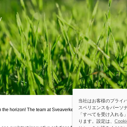
y
当社はお客様のプライバ
スペリエンスをパーソナラ
 the horizon! The team at Sveaverken is ready to land at one of
「すべてを受け入れる」
ります。設定は、
Cook