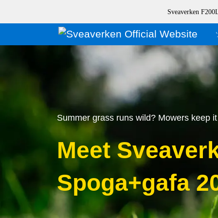
Sveaverke
Summer grass runs wild? Mowers keep it 
Meet Sveaverk
Spoga+gafa 2