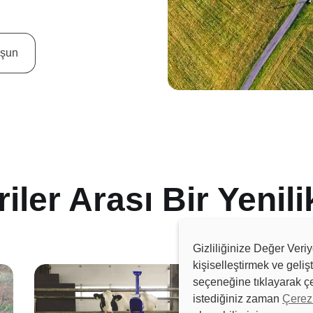
uşun
iler Arası Bir Yenili
Gizliliğinize Değer Veri
kişiselleştirmek ve geliş
seçeneğine tıklayarak çe
istediğiniz zaman
Çerez 