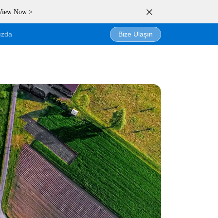
 View Now >
ızda
Bize Ulaşın