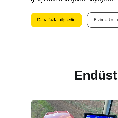
Daha fazla bilgi edin
Bizimle kon
Endüstr