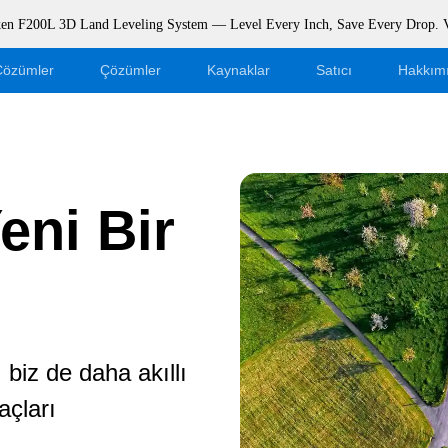
rken F200L 3D Land Leveling System — Level Every Inch, Save Every Drop.
Çözümler
Çözümler
Kaynaklar
Satıcı
Hakkım
Blog
Bayi Olun
Etkinlikler
Web Mağazası Girişi
eni Bir
Destek
Dealer Portal
İndir
 biz de daha akıllı
açları