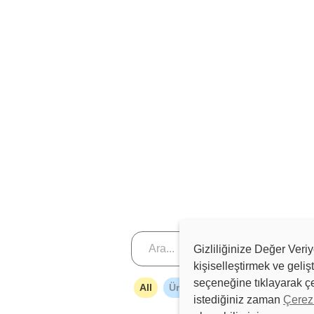
Gizliliğinize Değer Veri
kişiselleştirmek ve geliş
seçeneğine tıklayarak çe
All
Ürün ve İnovasyon
Kullanıc
istediğiniz zaman
Çerez 