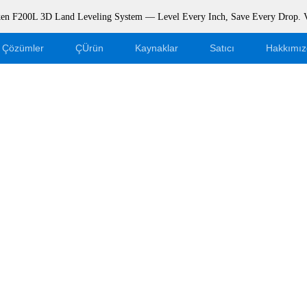
rken F200L 3D Land Leveling System — Level Every Inch, Save Every Drop.
Çözümler
ÇÜrün
Kaynaklar
Satıcı
Hakkımız
Blog
Bayi Olun
Etkinlikler
Web Mağazası Girişi
Destek
Dealer Portal
İndir