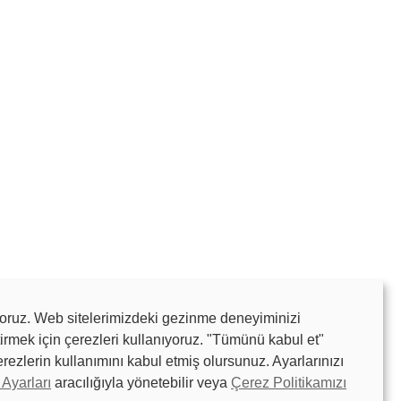
yoruz. Web sitelerimizdeki gezinme deneyiminizi
tirmek için çerezleri kullanıyoruz. "Tümünü kabul et"
rezlerin kullanımını kabul etmiş olursunuz. Ayarlarınızı
ı hikayeleri
Öğreticiler ve Kılavuzlar
News
Ayarları
aracılığıyla yönetebilir veya
Çerez Politikamızı