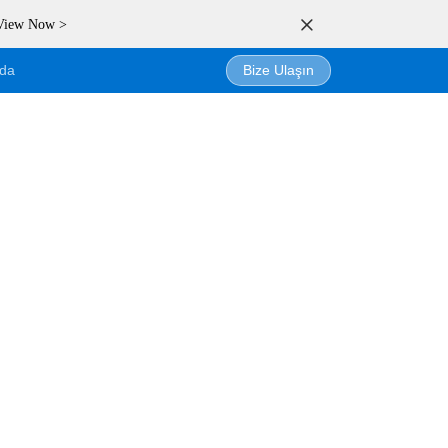
 View Now >
da
Bize Ulaşın