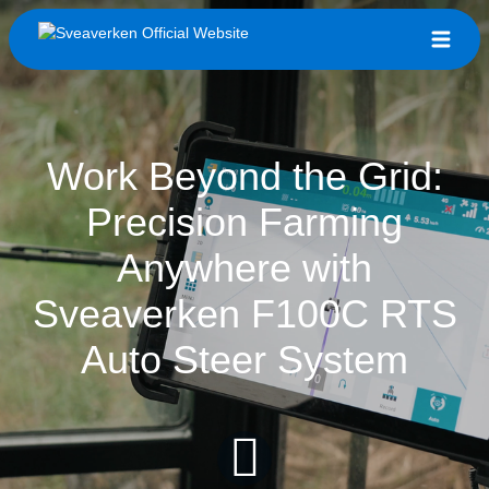
Work Beyond the Grid:
Precision Farming
Anywhere with
Sveaverken F100C RTS
Auto Steer System