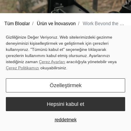
Tüm Bloglar
Ürün ve İnovasyon
Work Beyond the Grid: Precision Farming Anywhere with Sveaverken F100C RTS Auto Steer System
Remote fields often present a challenge for standard auto-steer
Gizliliğinize Değer Veriyoruz. Web sitelerimizdeki gezinme
deneyiminizi kişiselleştirmek ve geliştirmek için çerezleri
systems, where limited network coverage can affect positioning
kullanıyoruz. "Tümünü kabul et" seçeneğine tıklayarak
accuracy and lead to uneven rows, repeated passes, higher fuel
çerezlerin kullanımını kabul etmiş olursunuz. Ayarlarınızı
consumption, and lost time.
istediğiniz zaman
Çerez Ayarları
aracılığıyla yönetebilir veya
Çerez Politikamızı
okuyabilirsiniz.
Powered by global RTS correction,
the Sveaverken F100C RTS
Auto Steer System
provides ±2.5 cm accuracy without network
Özelleştirmek
signals or base stations. It enables farmers to maintain precise
guidance wherever they work, helping achieve straighter rows,
Hepsini kabul et
greater efficiency, and higher productivity across every pass.
reddetmek