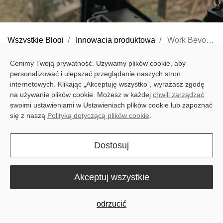
Wszystkie Blogi
Innowacja produktowa
Work Beyond the Grid: Precision Farming Anywhere with Sveaverken F100C RTS Auto Steer System
Remote fields often present a challenge for standard auto-steer
Cenimy Twoją prywatność. Używamy plików cookie, aby
personalizować i ulepszać przeglądanie naszych stron
systems, where limited network coverage can affect positioning
internetowych. Klikając „Akceptuję wszystko”, wyrażasz zgodę
accuracy and lead to uneven rows, repeated passes, higher fuel
na używanie plików cookie. Możesz w każdej
chwili zarządzać
consumption, and lost time.
swoimi ustawieniami w Ustawieniach plików cookie lub zapoznać
się z naszą
Polityką dotyczącą plików cookie
.
Powered by global RTS correction,
the Sveaverken F100C RTS
Auto Steer System
provides ±2.5 cm accuracy without network
Dostosuj
signals or base stations. It enables farmers to maintain precise
guidance wherever they work, helping achieve straighter rows,
Akceptuj wszystkie
greater efficiency, and higher productivity across every pass.
odrzucić