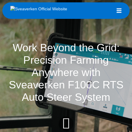
Work Beyond the Grid:
Precision Farming
Anywhere with
Sveaverken F100C RTS
Auto Steer System