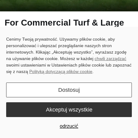
For Commercial Turf & Large
Fields
Cenimy Twoją prywatność. Używamy plików cookie, aby
Thor Robotic Lawn Mower
personalizować i ulepszać przeglądanie naszych stron
internetowych. Klikając „Akceptuję wszystko”, wyrażasz zgodę
na używanie plików cookie. Możesz w każdej
chwili zarządzać
swoimi ustawieniami w Ustawieniach plików cookie lub zapoznać
się z naszą
Polityką dotyczącą plików cookie
.
Dostosuj
Akceptuj wszystkie
odrzucić
Golf Courses
Sp