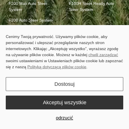
F200 Max Auto Steer
F100H Steer Ready Auto
System
Steer System
F200 Auto Steer System
F100C RTS Auto Steer
Cenimy Twoją prywatność. Używamy plików cookie, aby
System
personalizować i ulepszać przeglądanie naszych stron
F100 Auto Steer System
internetowych. Klikając „Akceptuję wszystko”, wyrażasz zgodę
na używanie plików cookie. Możesz w każdej
chwili zarządzać
Guidance System:
swoimi ustawieniami w Ustawieniach plików cookie lub zapoznać
się z naszą
Polityką dotyczącą plików cookie
.
F100G Tractor Guidance
System
Dostosuj
Akceptuj wszystkie
odrzucić