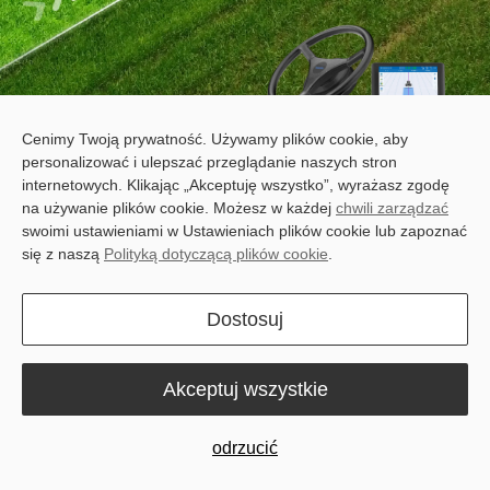
Cenimy Twoją prywatność. Używamy plików cookie, aby
personalizować i ulepszać przeglądanie naszych stron
Nadeszła nowa generacja
internetowych. Klikając „Akceptuję wszystko”, wyrażasz zgodę
automatycznego prowadzenia.
na używanie plików cookie. Możesz w każdej
chwili zarządzać
swoimi ustawieniami w Ustawieniach plików cookie lub zapoznać
się z naszą
Polityką dotyczącą plików cookie
.
Bazując na dziedzictwie modelu F100, system automatycznego
prowadzenia Sveaverken F200 wprowadza pełną modernizację
sprzętu, zaprojektowaną z myślą o zmieniających się potrzebach
Dostosuj
nowoczesnego rolnictwa. Dzięki zaawansowanemu planowaniu
ścieżek, funkcji automatycznego sterowania i szerokiej
kompatybilności z osprzętem ISOBUS oraz mapami dawek od
Akceptuj wszystkie
firm trzecich, stanowi idealny punkt wyjścia do integracji
wszystkich rozwiązań rolnictwa precyzyjnego. Oszczędzaj środki,
odrzucić
maksymalizuj plony i obserwuj rozwój swojej farmy.