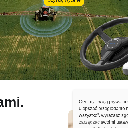
Uzyskaj wycenę
ami.
Cenimy Twoją prywatnoś
ulepszać przeglądanie n
wszystko”, wyrażasz zg
zarządzać
swoimi ustawi