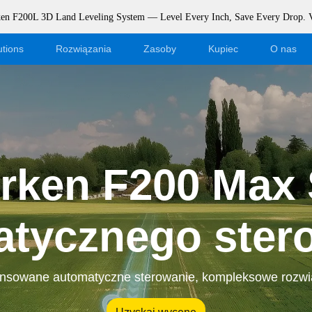
rken F200L 3D Land Leveling System — Level Every Inch, Save Every Drop.
utions
Rozwiązania
Zasoby
Kupiec
O nas
Zostań dealerem
Blog
Logowanie do sklepu internetoweg
Wydarzenia
rken F200 Max
Dealer Portal
Wsparcie
Pobierz
atycznego ster
sowane automatyczne sterowanie, kompleksowe rozwi