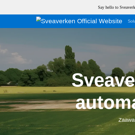
Say hello to Sveave
Sol
Sveave
autom
Zaawan