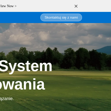
 View Now >
Skontaktuj się z nami
oLogin
 System
owania
ązanie.