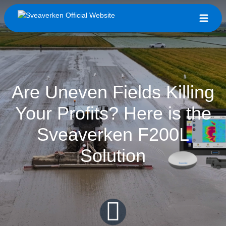
Are Uneven Fields Killing
Your Profits? Here is the
Sveaverken F200L
Solution