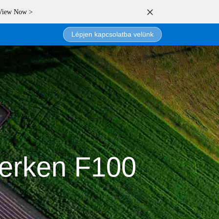
 View Now >
Lépjen kapcsolatba velünk
verken F100