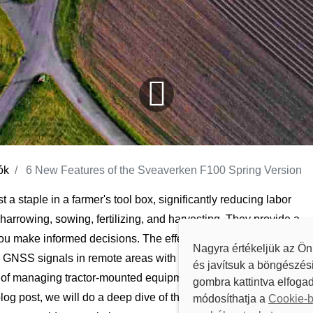
ók
6 New Features of the Sveaverken F100 Spring Version
 staple in a farmer's tool box, significantly reducing labor
 harrowing, sowing, fertilizing, and harvesting. They provide a
 you make informed decisions. The effectiveness of auto steer
Nagyra értékeljük az Ön
GNSS signals in remote areas with unreliable network
és javítsuk a böngészés
s of managing tractor-mounted equipment. That's where the
gombra kattintva elfogad
log post, we will do a deep dive of the 6 new features that
módosíthatja a
Cookie-b