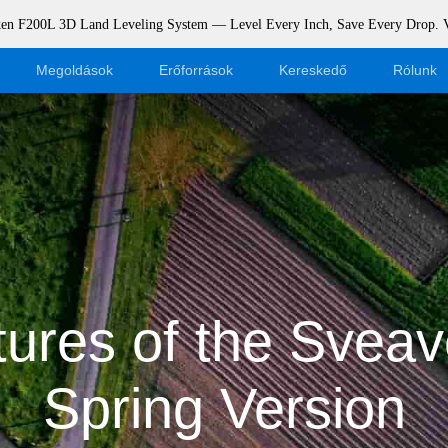
rken F200L 3D Land Leveling System — Level Every Inch, Save Every Drop.
Megoldások
Erőforrások
Kereskedő
Rólunk
Blog
Legyen kereskedő
Események
Webshop bejelentkezés
Támogatás
Dealer Portal
Letöltés
ures of the Svea
Spring Version