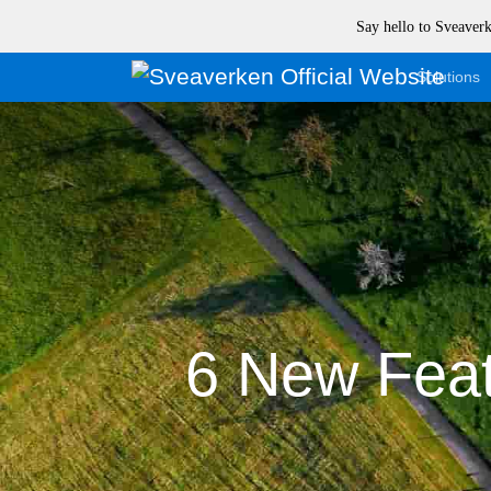
Say hello to Sveave
Solutions
6 New Feat