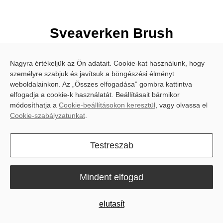
Sveaverken Brush
Documentation
Nagyra értékeljük az Ön adatait. Cookie-kat használunk, hogy
személyre szabjuk és javítsuk a böngészési élményt
weboldalainkon. Az „Összes elfogadása” gombra kattintva
elfogadja a cookie-k használatát. Beállításait bármikor
Megoldások
módosíthatja a
Cookie-beállításokon keresztül
, vagy olvassa el
Cookie-szabályzatunkat
.
Iparágak
Testreszab
Erőforrások
Fedezd fel
Mindent elfogad
elutasít