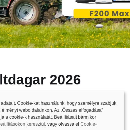
ltdagar 2026
 adatait. Cookie-kat használunk, hogy személyre szabjuk
i élményt weboldalainkon. Az „Összes elfogadása”
ja a cookie-k használatát. Beállításait bármikor
 work more accurately, reduce overlap, and make
eállításokon keresztül
, vagy olvassa el
Cookie-