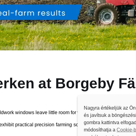
rken at Borgeby Fä
Nagyra értékeljük az Ön
eldwork windows leave little room for wasted passes.
és javítsuk a böngészés
gombra kattintva elfogad
exhibit practical precision farming solutions that help farmers
módosíthatja a
Cookie-b