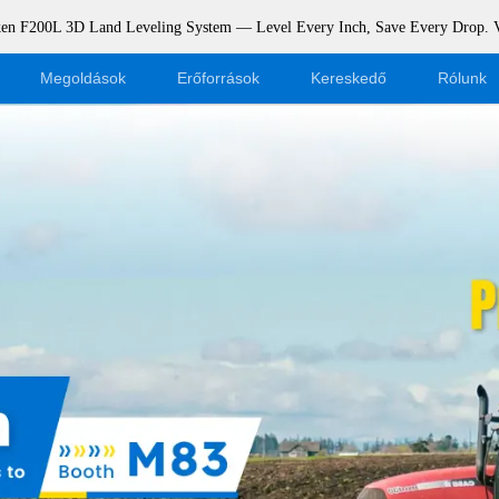
rken F200L 3D Land Leveling System — Level Every Inch, Save Every Drop.
Megoldások
Erőforrások
Kereskedő
Rólunk
Blog
Legyen kereskedő
Események
Webshop bejelentkezés
Támogatás
Dealer Portal
Letöltés