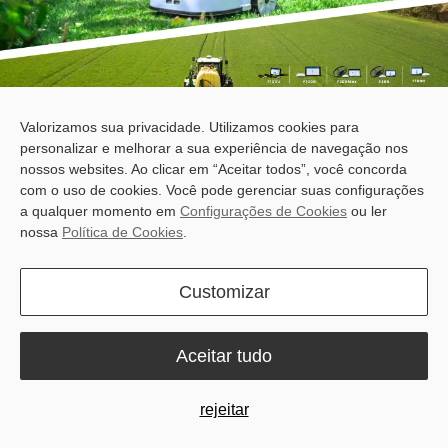
Valorizamos sua privacidade. Utilizamos cookies para
personalizar e melhorar a sua experiência de navegação nos
nossos websites. Ao clicar em “Aceitar todos”, você concorda
com o uso de cookies. Você pode gerenciar suas configurações
a qualquer momento em
Configurações de Cookies
ou ler
nossa
Política de Cookies
.
Customizar
Meet Sveaverken at Borgeby
Fältdagar 2026
Aceitar tudo
rejeitar
Short seasons, high input costs, and narrow fieldwork windows