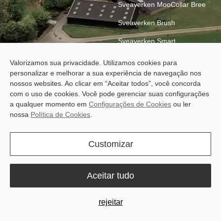
Sveaverken MooCollar Bree
Sveaverken Brush
Sveaverken Smart
Ventilation
Valorizamos sua privacidade. Utilizamos cookies para
Sveaverken Glide Flo
personalizar e melhorar a sua experiência de navegação nos
nossos websites. Ao clicar em “Aceitar todos”, você concorda
com o uso de cookies. Você pode gerenciar suas configurações
a qualquer momento em
Configurações de Cookies
ou ler
nossa
Política de Cookies
.
Customizar
Why Sveaverken
Aceitar tudo
rejeitar
Let’s be honest: most farms are not yet digitalised. Plans live on
paper and data sits in separate machines. The same numbers get