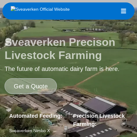
Sveaverken Precison
Livestock Farming
The future of automatic dairy farm is here.
Get a Quote
Automated Feeding:
Precision Livestock
Farming:
Sveaverken Nimbo X