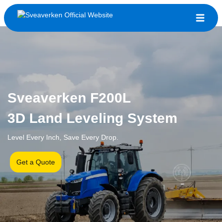
Sveaverken F200L
3D Land Leveling System
Level Every Inch, Save Every Drop.
Get a Quote