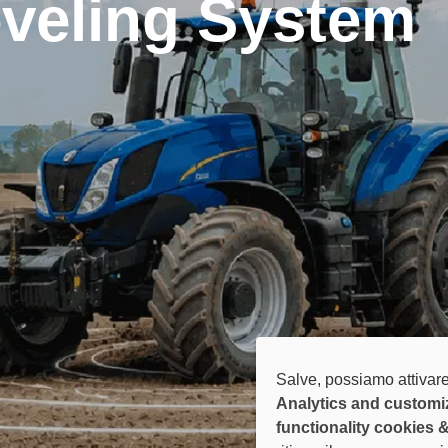
veling System
Salve, possiamo attivare
Analytics and customi
functionality cookies 