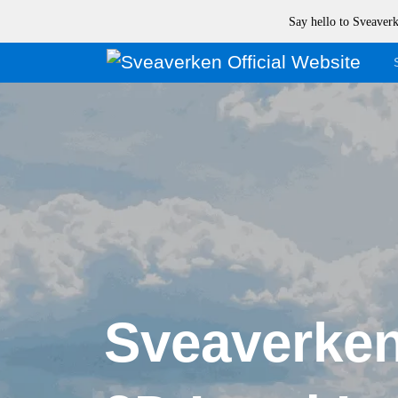
Say hello to Sveave
Sveaverke