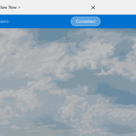
 View Now >
siamo
Contattaci