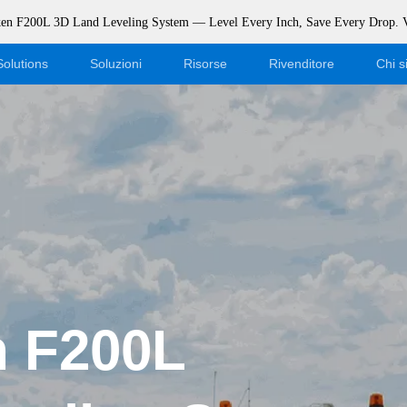
rken F200L 3D Land Leveling System — Level Every Inch, Save Every Drop.
Solutions
Soluzioni
Risorse
Rivenditore
Chi 
Blog
Diventa un rivenditore
Eventi
Accesso al negozio online
Supporto
Dealer Portal
Scaricamento
n F200L