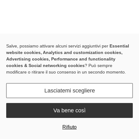
Contattateci. Siamo qui per aiutarvi!
Salve, possiamo attivare alcuni servizi aggiuntivi per
Essential
website cookies, Analytics and customization cookies,
Advertising cookies, Performance and functionality
Nome
cookies & Social networking cookies
? Può sempre
modificare o ritirare il suo consenso in un secondo momento.
Lasciatemi scegliere
E-mail
Va bene così
Numero di telefono
Rifiuto