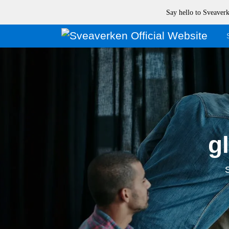
Say hello to Sveave
gl
S