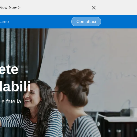
 View Now >
siamo
Contattaci
ete
abili
 e fate la