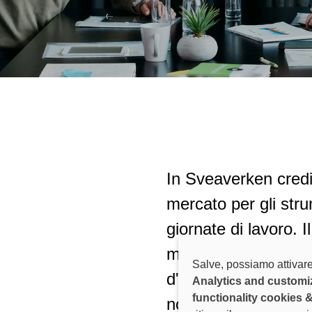
In Sveaverken cred
mercato per gli stru
giornate di lavoro. I
mondo in cui il lavo
Salve, possiamo attivare
d'impatto senza ess
Analytics and customi
functionality cookies 
nostra rete globale