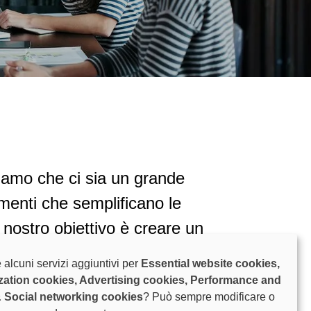
iamo che ci sia un grande
menti che semplificano le
l nostro obiettivo è creare un
ro sia appagante, stimolante e
 alcuni servizi aggiuntivi per
Essential website cookies,
ere fisicamente faticoso. La
zation cookies, Advertising cookies, Performance and
& Social networking cookies
? Può sempre modificare o
 di concessionari è determinante