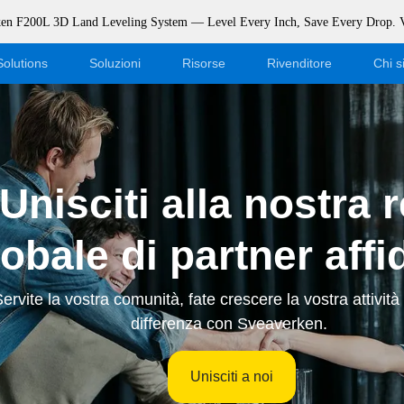
rken F200L 3D Land Leveling System — Level Every Inch, Save Every Drop.
Solutions
Soluzioni
Risorse
Rivenditore
Chi 
Blog
Diventa un rivenditore
Eventi
Accesso al negozio online
Unisciti alla nostra r
Supporto
Dealer Portal
obale di partner affid
Scaricamento
ervite la vostra comunità, fate crescere la vostra attività
differenza con Sveaverken.
Unisciti a noi