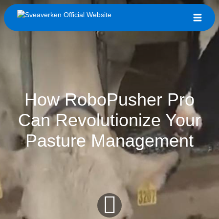
How RoboPusher Pro
Can Revolutionize Your
Pasture Management