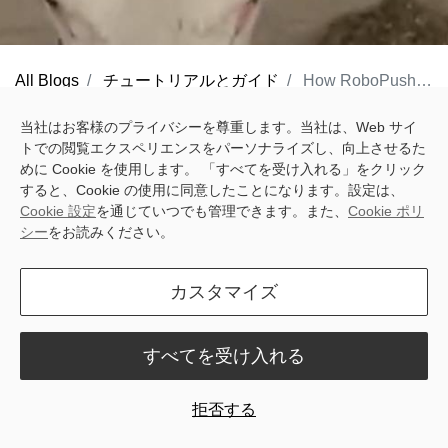
All Blogs
チュートリアルとガイド
How RoboPusher Pro Can Revolutionize Your Pasture Management
Managing a pasture can be challenging. You have to feed your
当社はお客様のプライバシーを尊重します。当社は、Web サイ
トでの閲覧エクスペリエンスをパーソナライズし、向上させるた
cattle properly, monitor their health and milk production, and deal
めに Cookie を使用します。 「すべてを受け入れる」をクリック
with various problems and risks. But what if there is a smart
すると、Cookie の使用に同意したことになります。設定は、
solution that can do all these tasks for you automatically and
Cookie 設定
を通じていつでも管理できます。また、
Cookie ポリ
シー
をお読みください。
efficiently?
Meet
RoboPusher Pro
, the world’s first automatic visual
カスタマイズ
navigation feed pushing robot from Sveaverken. RoboPusher Pro
is a revolutionary device that can transform your pasture
すべてを受け入れる
management with its advanced features and benefits.
拒否する
What is RoboPusher Pro?