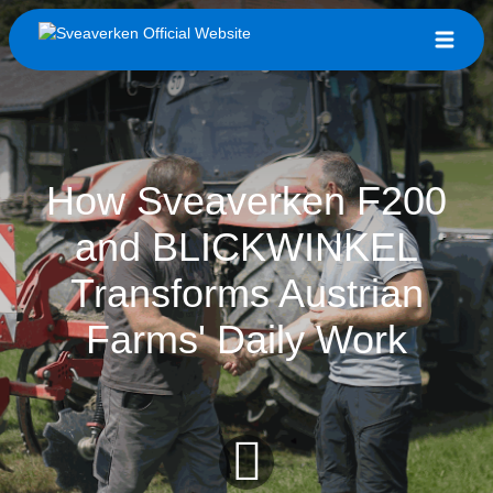
How Sveaverken F200
and BLICKWINKEL
Transforms Austrian
Farms' Daily Work