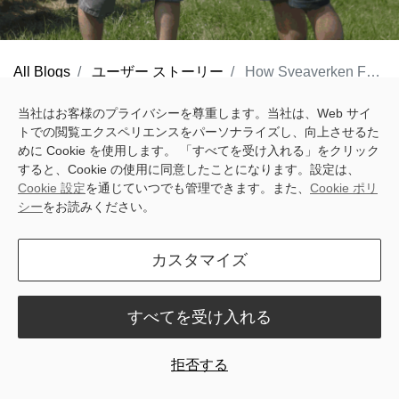
All Blogs
ユーザー ストーリー
How Sveaverken F200 and BLICKWINKEL Transforms Austrian Farms' Daily Work
In Upper Austria, tractors move through the morning mist as a
当社はお客様のプライバシーを尊重します。当社は、Web サイ
トでの閲覧エクスペリエンスをパーソナライズし、向上させるた
new day begins. Here, farmers know every row, every slope,
めに Cookie を使用します。 「すべてを受け入れる」をクリック
every minute of manual driving. They also know the cost of
すると、Cookie の使用に同意したことになります。設定は、
inefficiency — fatigue, fuel, and frustration. Today, that story is
Cookie 設定
を通じていつでも管理できます。また、
Cookie ポリ
シー
をお読みください。
changing. With
S
veaverken F200
and
BLICKWINKEL Digital
Service
, fieldwork has become easier, faster, and more precise.
カスタマイズ
すべてを受け入れる
拒否する