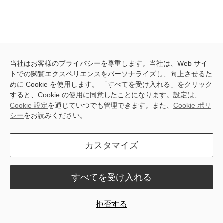
当社はお客様のプライバシーを尊重します。当社は、Web サイ
トでの閲覧エクスペリエンスをパーソナライズし、向上させるた
Latest blog posts
めに Cookie を使用します。 「すべてを受け入れる」をクリック
すると、Cookie の使用に同意したことになります。設定は、
Cookie 設定
を通じていつでも管理できます。また、
Cookie ポリ
シー
をお読みください。
カスタマイズ
すべてを受け入れる
All
製品とイノベーション
ユーザー ストーリー
チュートリアルとガイド
News
拒否する