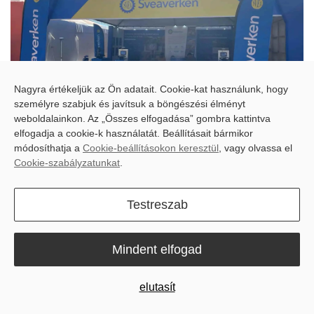
Nagyra értékeljük az Ön adatait. Cookie-kat használunk, hogy
személyre szabjuk és javítsuk a böngészési élményt
weboldalainkon. Az „Összes elfogadása” gombra kattintva
elfogadja a cookie-k használatát. Beállításait bármikor
módosíthatja a
Cookie-beállításokon keresztül
, vagy olvassa el
Showcasing the Future of Farming
Cookie-szabályzatunkat
.
Our team was thrilled to showcase the innovative F100 auto-steer
system and the handy Robopusher Nimbo. Farmers and industry
Testreszab
professionals alike were impressed by the potential of these
solutions to streamline operations, enhance efficiency, and
empower them to focus on what matters most – running a
Mindent elfogad
thriving, sustainable farm.
elutasít
The Sveaverken team captured some of the action, showcasing
our lineup to those who attended Agrishow 2024: