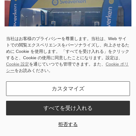
当社はお客様のプライバシーを尊重します。当社は、Web サイ
トでの閲覧エクスペリエンスをパーソナライズし、向上させるた
めに Cookie を使用します。 「すべてを受け入れる」をクリック
すると、Cookie の使用に同意したことになります。設定は、
Cookie 設定
を通じていつでも管理できます。また、
Cookie ポリ
Showcasing the Future of Farming
シー
をお読みください。
Our team was thrilled to showcase the innovative F100 auto-steer
system and the handy Robopusher Nimbo. Farmers and industry
カスタマイズ
professionals alike were impressed by the potential of these
solutions to streamline operations, enhance efficiency, and
empower them to focus on what matters most – running a
すべてを受け入れる
thriving, sustainable farm.
拒否する
The Sveaverken team captured some of the action, showcasing
our lineup to those who attended Agrishow 2024: