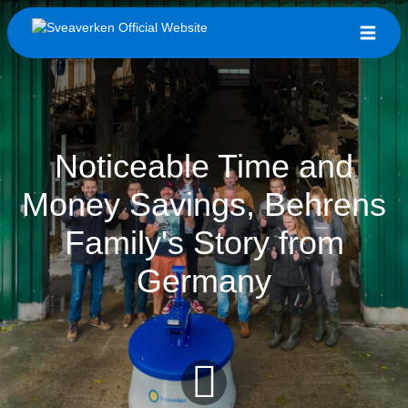
Noticeable Time and
Money Savings, Behrens
Family's Story from
Germany