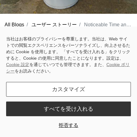
All Blogs
ユーザー ストーリー
Noticeable Time and Money Savings, Behrens Family's Story from Germany
In the Idyllic East Frisian Countryside, where the Dutch Border
当社はお客様のプライバシーを尊重します。当社は、Web サイ
トでの閲覧エクスペリエンスをパーソナライズし、向上させるた
Meets the Heart of Germany, the Behrens Family Cultivates a
めに Cookie を使用します。 「すべてを受け入れる」をクリック
Generational Love for Dairy Farming.
すると、Cookie の使用に同意したことになります。設定は、
Cookie 設定
を通じていつでも管理できます。また、
Cookie ポリ
Achim Behrens, alongside his parents and two dedicated trainees,
シー
をお読みください。
orchestrates a flourishing dairy business boasting a herd of
approximately 220 cows. Their unwavering commitment to
カスタマイズ
excellence shines through in an impressive herd average of
10,500 kilograms per cow.
すべてを受け入れる
Nestled in East Frisia's green expanse, the Behrens family farm is
拒否する
a dynamic testament to sustainable farming. With a focus on
arable land, where golden waves of silage maize dance, they