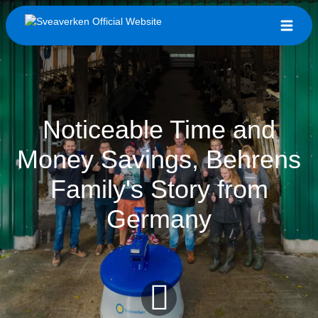
Noticeable Time and
Money Savings, Behrens
Family's Story from
Germany