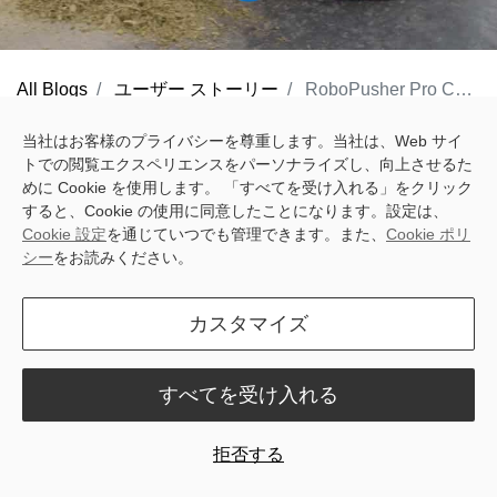
All Blogs
ユーザー ストーリー
RoboPusher Pro Contributed to Sunlon Smart Farming Management
Background
当社はお客様のプライバシーを尊重します。当社は、Web サイ
トでの閲覧エクスペリエンスをパーソナライズし、向上させるた
The Beijing Dairy Cattle Center of Sunlon is one of the first
めに Cookie を使用します。 「すべてを受け入れる」をクリック
すると、Cookie の使用に同意したことになります。設定は、
breeding farms in China. It is also the country’s largest and most
Cookie 設定
を通じていつでも管理できます。また、
Cookie ポリ
comprehensive center of dairy cattle production and breeding.
シー
をお読みください。
Feeds need to be pushed every hour during the day and every 40
minutes at night, which counts at least 16 times a day. It is difficult
カスタマイズ
to manually accomplish such pushing frequency.
すべてを受け入れる
拒否する