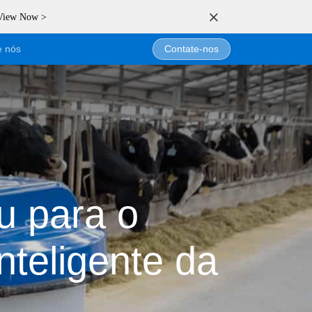
 View Now >
e nós
Contate-nos
u para o
nteligente da