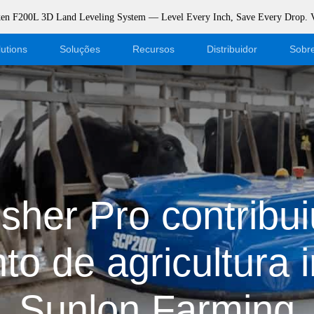
rken F200L 3D Land Leveling System — Level Every Inch, Save Every Drop.
utions
Soluções
Recursos
Distribuidor
Sobr
Blogue
Torne-se um revendedor
Eventos
Login da loja virtual
Apoiar
Dealer Portal
her Pro contribui
Download
o de agricultura i
Sunlon Farming