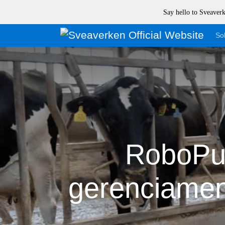
Say hello to Sveave
Sol
RoboPus
gerenciament