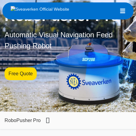
RoboPusher Pro
Automatic Visual Navigation Feed
Pushing Robot
Free Quote
RoboPusher Pro