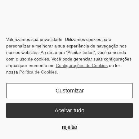
Valorizamos sua privacidade. Utilizamos cookies para
personalizar e melhorar a sua experiência de navegação nos
nossos websites. Ao clicar em “Aceitar todos”, você concorda
Visual Navigation
Real-time Remote
com o uso de cookies. Você pode gerenciar suas configurações
Enables Smart Obstacle
Monitoring
a qualquer momento em
Configurações de Cookies
ou ler
Avoidance
nossa
Política de Cookies
.
Customizar
Aceitar tudo
High-efficiency Feed
2.5 h Fully Charging for
Pushing Speed at 18
22 h Constant Feed
rejeitar
m/min
Pushing