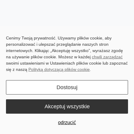
Cenimy Twoją prywatność. Używamy plików cookie, aby
personalizować i ulepszać przeglądanie naszych stron
internetowych. Klikając „Akceptuję wszystko”, wyrażasz zgodę
Visual Navigation
Real-time Remote
na używanie plików cookie. Możesz w każdej
chwili zarządzać
Enables Smart Obstacle
Monitoring
swoimi ustawieniami w Ustawieniach plików cookie lub zapoznać
Avoidance
się z naszą
Polityką dotyczącą plików cookie
.
Dostosuj
Akceptuj wszystkie
High-efficiency Feed
2.5 h Fully Charging for
Pushing Speed at 18
22 h Constant Feed
odrzucić
m/min
Pushing