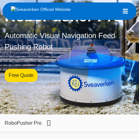
RoboPusher Pro
Automatic Visual Navigation Feed
Pushing Robot
Free Quote
RoboPusher Pro