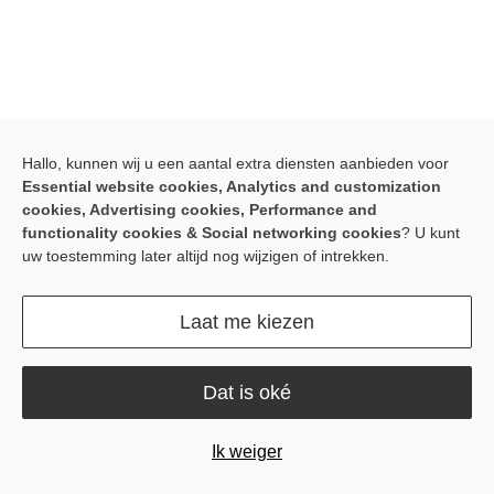
Hallo, kunnen wij u een aantal extra diensten aanbieden voor
Latest blog posts
Essential website cookies, Analytics and customization
cookies, Advertising cookies, Performance and
functionality cookies & Social networking cookies
? U kunt
uw toestemming later altijd nog wijzigen of intrekken.
Laat me kiezen
Dat is oké
All
Product & innovatie
Gebruikersverhalen
Tutorials en gidsen
News
Ik weiger