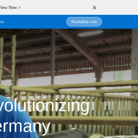
 View Now >
ss
Kontakta oss
olutionizing
ermany