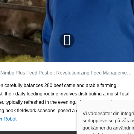
Nimbo Plus Feed Pusher: Revolutionizing Feed Management in Germany
n carefully balances 280 beef cattle and arable farming.
heir daily feeding routine involves distributing a moist Total
r, typically refreshed in the evening. However, ensuring
ing peak fieldwork seasons, posed a challenge—until they
Vi värdesätter din integr
r Robot
.
surfupplevelse på våra 
godkänner du användning