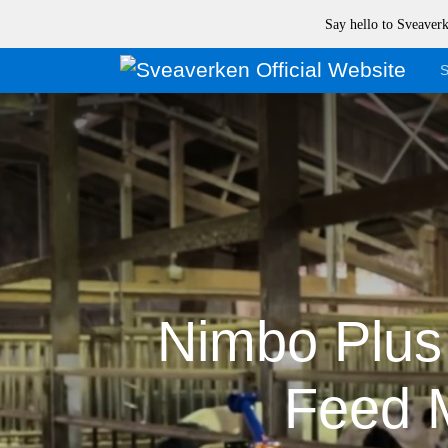
Say hello to Sveave
S
Nimbo Plus 
Feed 