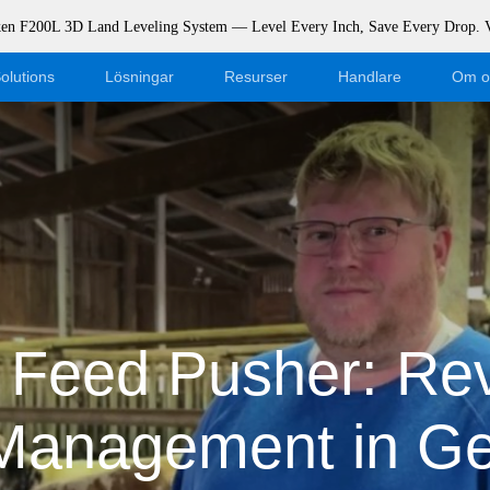
rken F200L 3D Land Leveling System — Level Every Inch, Save Every Drop.
olutions
Lösningar
Resurser
Handlare
Om o
Blogg
Bli återförsäljare
Evenemang
Webshop Logga in
Stöd
Dealer Portal
Ladda ner
Feed Pusher: Rev
Management in G