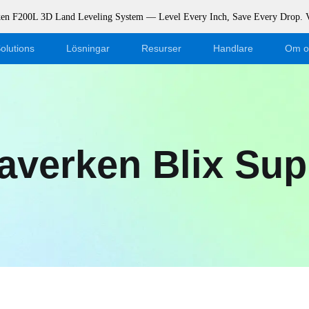
rken F200L 3D Land Leveling System — Level Every Inch, Save Every Drop.
olutions
Lösningar
Resurser
Handlare
Om o
Blogg
Bli återförsäljare
Evenemang
Webshop Logga in
averken Blix Sup
Stöd
Dealer Portal
Ladda ner