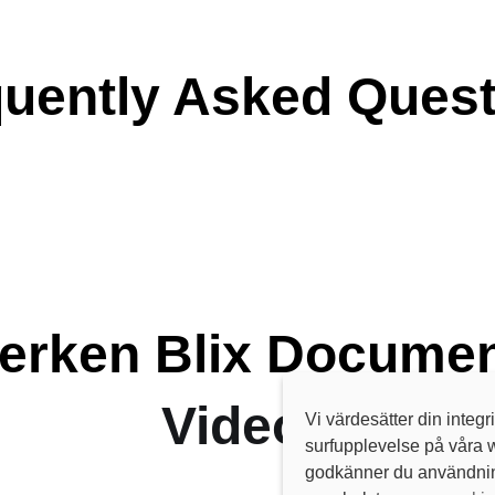
uently Asked Ques
erken Blix Documen
Videos
Vi värdesätter din integr
surfupplevelse på våra 
godkänner du användning