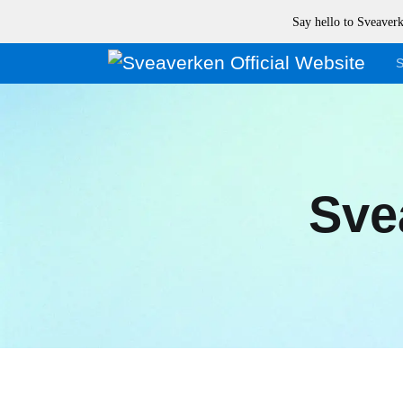
Say hello to Sveave
S
Sve