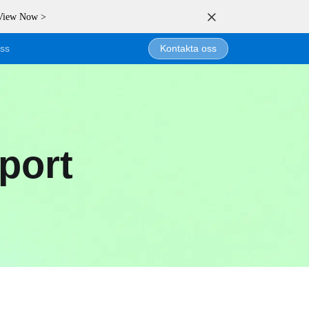
 View Now >
ss
Kontakta oss
port