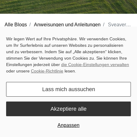
Alle Blogs
Anweisungen und Anleitungen
Sveaverken Auto Steer System Updates - 2025 Spring Update
Spring plowing is a critical phase in the farming cycle, requiring
Wir legen Wert auf Ihre Privatsphäre. Wir verwenden Cookies,
um Ihr Surferlebnis auf unseren Websites zu personalisieren
precision, efficiency, and the right tools to maximize yield.
und zu verbessern. Indem Sie auf „Alle akzeptieren“ klicken,
Farmers must complete essential tasks like sowing, spraying, and
stimmen Sie der Verwendung von Cookies zu. Sie können Ihre
fertilizing within a short window, making tractor operations and
Einstellungen jederzeit über
die Cookie-Einstellungen verwalten
oder unsere
Cookie-Richtlinie
lesen.
smart farming equipment indispensable. However, as farming
technology advances, so do the expectations for more efficient,
Lass mich aussuchen
automated, and data-driven solutions.
Akzeptiere alle
Anpassen