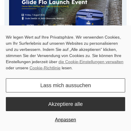
Wir legen Wert auf Ihre Privatsphäre. Wir verwenden Cookies,
um Ihr Surferlebnis auf unseren Websites zu personalisieren
und zu verbessern. Indem Sie auf „Alle akzeptieren“ klicken,
stimmen Sie der Verwendung von Cookies zu. Sie können Ihre
7 Aug 2026
New Launch
Einstellungen jederzeit über
die Cookie-Einstellungen verwalten
oder unsere
Cookie-Richtlinie
lesen.
Livestock Farming
Glide Flo Robotic Manure
Lass mich aussuchen
Scraper Live Demo
Join Sveaverken in Belgium on 7 August for a live Glide Flo
Akzeptiere alle
dairy-barn demo, farmer insights and a showcase of
livestock and precision farming solutions.
Anpassen