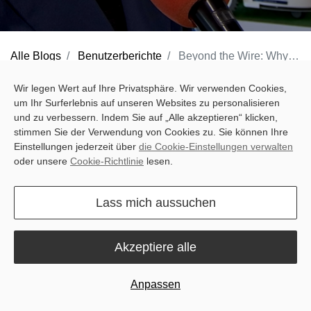
Alle Blogs
Benutzerberichte
Beyond the Wire: Why Estonia's Premier Garden Experts Bet on Sveaverken Innovation
In the demanding landscape of Estonian garden care,
Aiatäht
has
Wir legen Wert auf Ihre Privatsphäre. Wir verwenden Cookies,
um Ihr Surferlebnis auf unseren Websites zu personalisieren
built a good reputation. Been on the market for a very long time
und zu verbessern. Indem Sie auf „Alle akzeptieren“ klicken,
and well respected experts in garden and forestry machinery, they
stimmen Sie der Verwendung von Cookies zu. Sie können Ihre
don't just sell equipment—they provide long-term solutions,
Einstellungen jederzeit über
die Cookie-Einstellungen verwalten
oder unsere
Cookie-Richtlinie
lesen.
professional maintenance, and peace of mind to both
homeowners and professionals.
Lass mich aussuchen
When Aiatäht introduces a new brand to their portfolio, it isn't a
decision taken lightly. It signifies that the technology has met their
Akzeptiere alle
rigorous standards for quality and innovation.
Anpassen